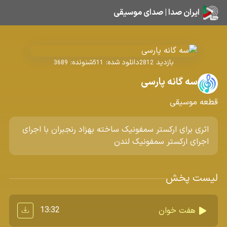
ایران صدا | صدای موسیقی
بازدید
دانلود شده:
شنونده:
3689
511
2812
سه گانه پارسی
قطعه موسیقی
اثری برای ارکستر سمفونیک ساخته بهزاد رنجبران با اجرای
اجرای ارکستر سمفونیک لندن
لیست پخش
13:32
هفت خوان