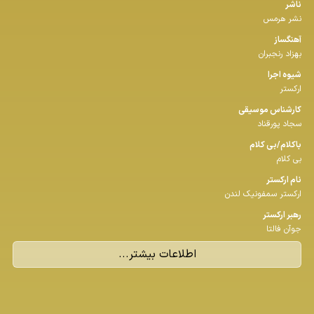
ناشر
نشر هرمس
آهنگساز
بهزاد رنجبران
شیوه اجرا
ارکستر
كارشناس موسیقی
سجاد پورقناد
باكلام/بی كلام
بی کلام
نام اركستر
ارکستر سمفونیک لندن
رهبر اركستر
جوآن فالتا
اطلاعات بیشتر...