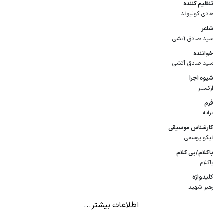
تنظیم كننده
هادی کولیوند
شاعر
سید صادق آتشی
خواننده
سید صادق آتشی
شیوه اجرا
ارکستر
فرم
ترانه
كارشناس موسیقی
نیکو یوسفی
باكلام/بی كلام
باکلام
كلیدواژه
رهبر شهید
اطلاعات بیشتر...