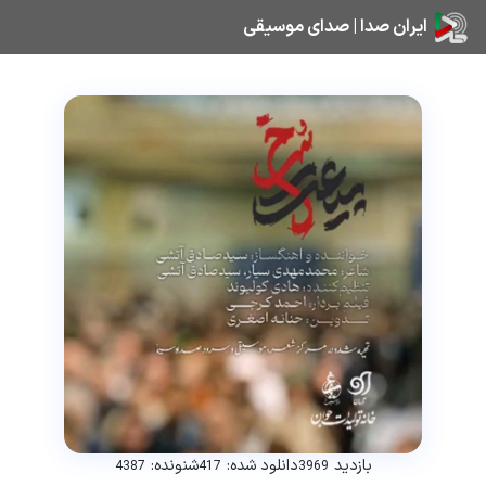
ایران صدا | صدای موسیقی
بازدید
دانلود شده:
شنونده:
4387
417
3969