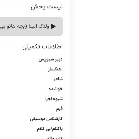
لیست پخش
ولدک اتینا (بچه هاتو ببی
اطلاعات تکمیلی
دبیر سرویس
آهنگساز
شاعر
خواننده
شیوه اجرا
فرم
كارشناس موسیقی
باكلام/بی كلام
كلیدواژه