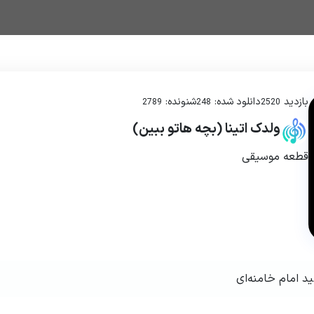
بازدید
دانلود شده:
شنونده:
2789
248
2520
ولدک اتینا (بچه هاتو ببین)
قطعه موسیقی
د امام خامنه‌ای