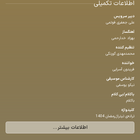
اطلاعات تکمیلی
دبیر سرویس
علی جعفری فوتمی
آهنگساز
بهزاد خدارحمی
تنظیم كننده
محمدمهدی گورنگی
خواننده
فریدون آسرایی
كارشناس موسیقی
نیکو یوسفی
باكلام/بی كلام
باکلام
كلیدواژه
ترانه‌ی تیتراژ,رمضان 1404
اطلاعات بیشتر...