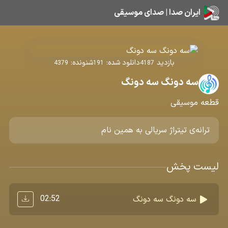
ایران صدا | صدای موسیقی
بازدید
دانلود شده:
شنونده:
4379
191
4187
سه دونگ سه دونگ
قطعه موسیقی
ترانه‌ی تیتراژ سریالی به همین نام
لیست پخش
02:52
سه دونگ سه دونگ