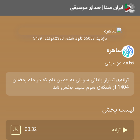
ایران صدا | صدای موسیقی
بازدید
دانلود شده:
شنونده:
5439
380
5058
ساهره
قطعه موسیقی
ترانه‌ی تیتراژ پایانی سریالی به همین نام که در ماه رمضان
1404 از شبکه‌ی سوم سیما پخش شد.
لیست پخش
03:32
ترانه