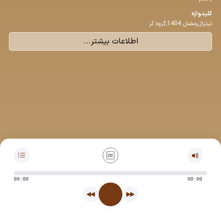
كلیدواژه
تیتراژ,رمضان 1404,گروه کر
اطلاعات بیشتر...
00:00
00:00