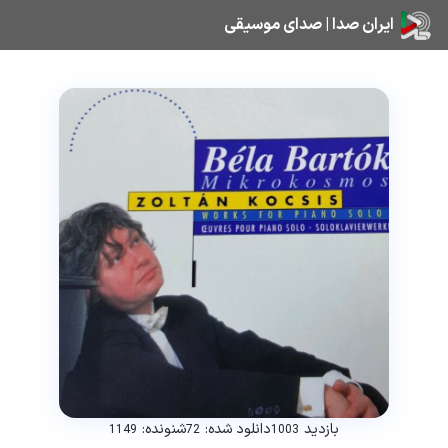
ایران صدا | صدای موسیقی
بازدید
دانلود شده:
شنونده:
1149
72
1003