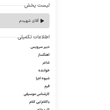
لیست پخش
آقای شهیدم
اطلاعات تکمیلی
دبیر سرویس
آهنگساز
شاعر
خواننده
شیوه اجرا
فرم
كارشناس موسیقی
باكلام/بی كلام
كلیدواژه