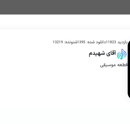
بازدید
دانلود شده:
شنونده:
13219
1395
11823
آقای شهیدم
قطعه موسیقی