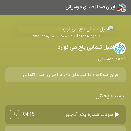
ایران صدا | صدای موسیقی
بازدید
دانلود شده:
شنونده:
1953
388
1564
امیل تلمانی باخ می نوازد
قطعه موسیقی
اجرای سونات و پارتیتاهای باخ با اجرای امیل تلمانی
لیست پخش
04:15
سونات شماره یک: آداجیو