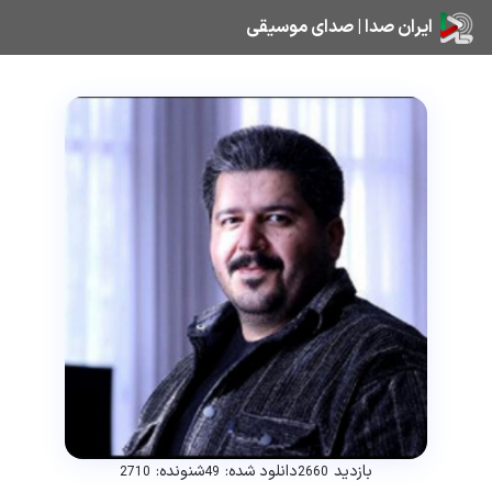
ایران صدا | صدای موسیقی
بازدید
دانلود شده:
شنونده:
2710
49
2660