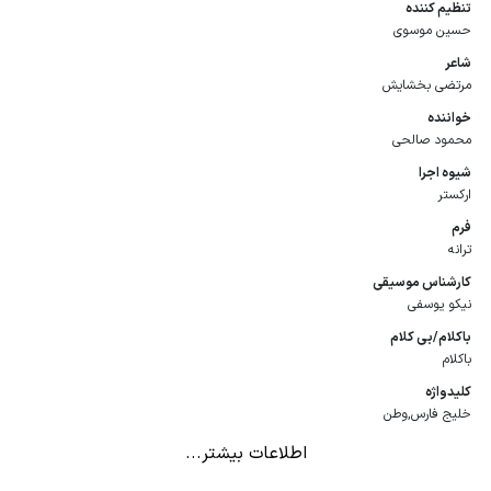
تنظیم كننده
حسین موسوی
شاعر
مرتضی بخشایش
خواننده
محمود صالحی
شیوه اجرا
ارکستر
فرم
ترانه
كارشناس موسیقی
نیکو یوسفی
باكلام/بی كلام
باکلام
كلیدواژه
خلیج فارس,وطن
اطلاعات بیشتر...