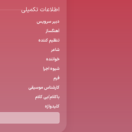
اطلاعات تکمیلی
دبیر سرویس
آهنگساز
تنظیم كننده
شاعر
خواننده
شیوه اجرا
فرم
كارشناس موسیقی
باكلام/بی كلام
كلیدواژه