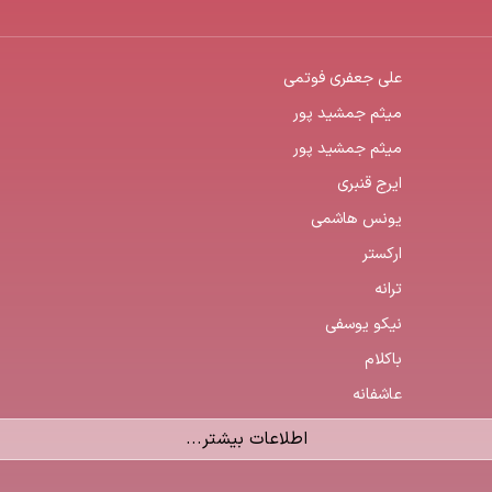
علی جعفری فوتمی
میثم جمشید پور
میثم جمشید پور
ایرج قنبری
یونس هاشمی
ارکستر
ترانه
نیکو یوسفی
باکلام
عاشفانه
اطلاعات بیشتر...