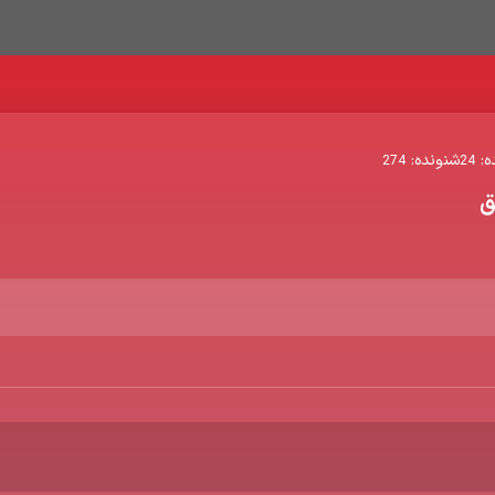
ه:
شنونده:
274
24
ق