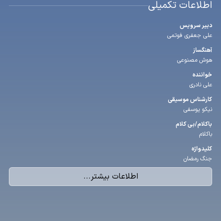
اطلاعات تکمیلی
دبیر سرویس
علی جعفری فوتمی
آهنگساز
هوش مصنوعی
خواننده
علی نادری
كارشناس موسیقی
نیکو یوسفی
باكلام/بی كلام
باکلام
كلیدواژه
جنگ رمضان
اطلاعات بیشتر...