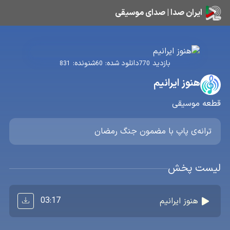
ایران صدا | صدای موسیقی
بازدید
دانلود شده:
شنونده:
831
60
770
هنوز ایرانیم
قطعه موسیقی
ترانه‌ی پاپ با مضمون جنگ رمضان
لیست پخش
03:17
هنوز ایرانیم