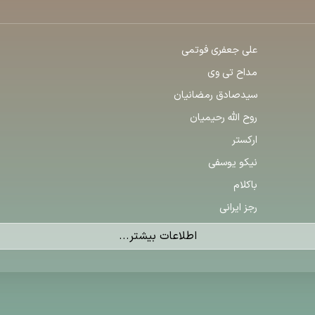
علی جعفری فوتمی
مداح تی وی
سیدصادق رمضانیان
روح الله رحیمیان
ارکستر
نیکو یوسفی
باکلام
رجز ایرانی
اطلاعات بیشتر...