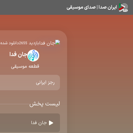
ایران صدا | صدای موسیقی
بازدید
دانلود شده:
2655
جان فدا
قطعه موسیقی
رجز ایرانی
لیست پخش
جان فدا