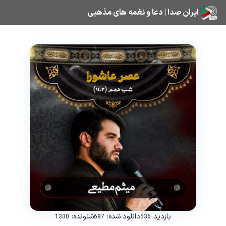
ایران صدا | دعا و نغمه های مذهبی
بازدید
دانلود شده:
شنونده:
1330
687
536