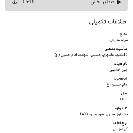
05:15
صدای بخش
اطلاعات تکمیلی
مداح
میثم مطیعی
مناسبت مذهبی
10محرم، عاشورای حسینی، شهادت امام حسین (ع)
نام هیئت
آیین حسینی
شخصیت
امام حسین (ع)
سال
1403
كلیدواژه
دهه اول محرم,عاشورا,محرم 1403
نوع قطعه
کل مجلس