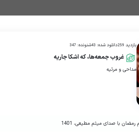
بازدید
دانلود شده:
شنونده:
347
43
259
غروب جمعه‌ها، که اشکا جاریه
مداحی و مرثیه
مضان با صدای میثم مطیعی، 1401