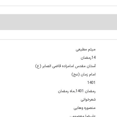
میثم مطیعی
14رمضان
آستان مقدس امامزاده قاضی الصابر (ع)
امام زمان (عج)
1401
رمضان 1401,ماه رمضان
شعرخوانی
منصوره وهابی
علیرضا معصومی