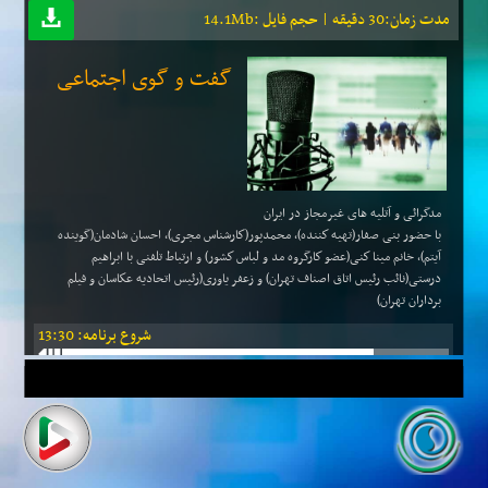
مدت زمان:30 دقیقه | حجم فایل :14.1Mb
گفت و گوی اجتماعی
مدگرائی و آتلیه های غیرمجاز در ایران
با حضور بنی صفار(تهیه كننده)، محمدپور(كارشناس مجری)، احسان شادمان(گوینده
آیتم)، خانم مینا كنی(عضو كارگروه مد و لباس كشور) و ارتباط تلفنی با ابراهیم
درستی(نائب رئیس اتاق اصناف تهران) و زعفر یاوری(رئیس اتحادیه عكاسان و فیلم
برداران تهران)
شروع برنامه: 13:30
میان برنامه